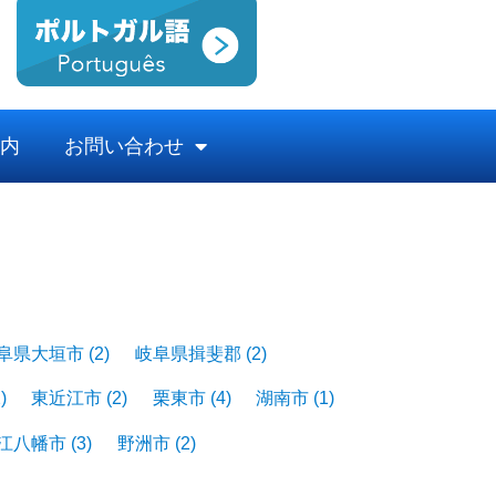
内
お問い合わせ
阜県大垣市
(2)
岐阜県揖斐郡
(2)
)
東近江市
(2)
栗東市
(4)
湖南市
(1)
江八幡市
(3)
野洲市
(2)