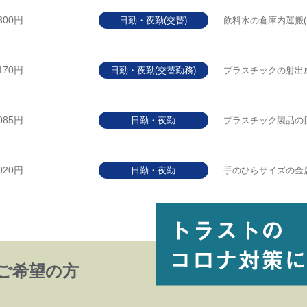
,300円
日勤・夜勤(交替)
飲料水の倉庫内運搬(
,170円
日勤・夜勤(交替勤務)
プラスチックの射出
,085円
日勤・夜勤
プラスチック製品の
,020円
日勤・夜勤
手のひらサイズの金
ご希望の方