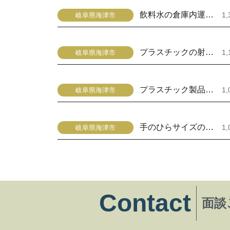
飲料水の倉庫内運搬(リフト作業)
1
岐阜県海津市
プラスチックの射出成型の機械オペレーター
1
岐阜県海津市
プラスチック製品の目視検査、箱詰め
1
岐阜県海津市
手のひらサイズの金属板への部品取付
1
岐阜県海津市
Contact
面談