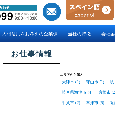
人材活用をお考えの企業様
当社の特徴
会社案
お仕事情報
エリアから選ぶ
大津市
(1)
守山市
(1)
岐
岐阜県海津市
(4)
彦根市
(2
甲賀市
(2)
草津市
(6)
近