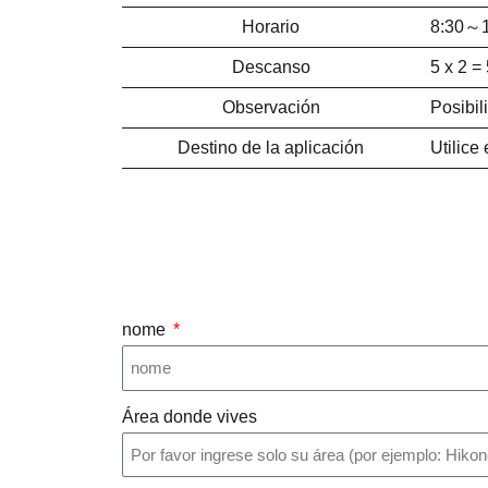
Horario
8:30～1
Descanso
5 x 2 =
Observación
Posibil
Destino de la aplicación
Utilice
nome
Área donde vives