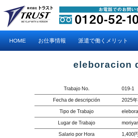
HOME
お仕事情報
派遣で働くメリット
eleboracion 
Trabajo No.
019-1
Fecha de descripción
2025年
Tipo de Trabajo
elebor
Lugar de Trabajo
moriya
Salario por Hora
1,400