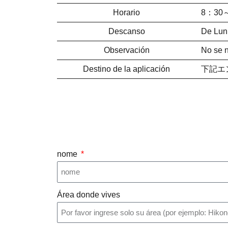
Horario
8：30
Descanso
De Lun 
Observación
No se 
Destino de la aplicación
下記エ
nome
Área donde vives