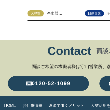
浄水器のカートリッジの組立・検査・梱包
大津市
日勤専属
Contact
面談
面談ご希望の求職者様は守山営業所、
0120-52-1099
HOME
お仕事情報
派遣で働くメリット
人材活用