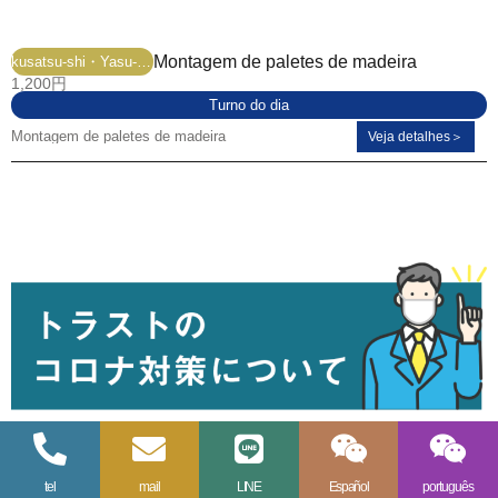
Montagem de paletes de madeira
kusatsu-shi・Yasu-shi
1,200円
Turno do dia
Montagem de paletes de madeira
Veja detalhes＞
tel
mail
LINE
Español
português